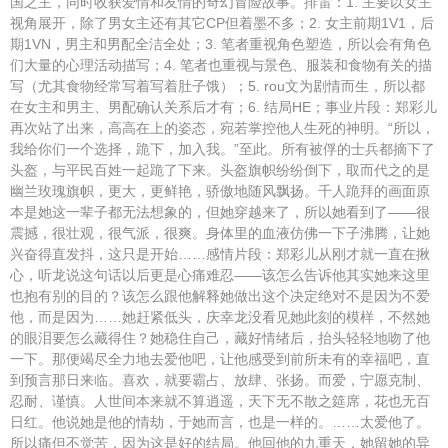
国之主，同时收获爱情和友情的奇幻冒险故事。排雷：1. 主要以女主
视角展开，除了男女主还有其它CP但着墨不多；2. 女主前期1V1，后
期1VN，男主和男配全洁全处；3. 笔者重视角色塑造，所以会有角色
们大量的心理活动描写；4. 笔者也重视与景色、服装和食物有关的描
写（尤其食物经常写着写着肚子饿）；5. rou文为剧情而生，所以都
在女主和男主、男配确认关系后才有；6. 结局HE；事业片段：郑彩儿
再次站了出来，高高在上的姿态，宛若掌控他人生死的神明。“所以，
我给你们一个选择，跪下，加入我。”至此。所有被俘的士兵都摘下了
头盔，与平民百姓一起跪了下来。头盔旗帜纷纷倒下，取而代之的是
幽兰玫瑰旗帜，更大，更鲜艳，骄傲地随风飘扬。千人跪拜的画面原
本是她这一辈子都无法想象的，但她穿越来了，所以她看到了——很
震撼，很壮观，很气派，很爽。身体里的血液仿佛一下子沸腾，让她
兴奋得直发抖，这只是开始……感情片段：郑彩儿从刚才就一直在揪
心，听龙说这句话以后更是心痛难忍——该怎么告诉他其实她来这里
也抱有别的目的？该怎么跟他解释她做出这个决定绝对不是因为不爱
他，而是因为……她赶紧低头，庆幸龙没看见她此刻的模样，不然她
的眼泪要怎么藏得住？她稳住自己，藏好情绪后，抬头轻轻地吻了他
一下。那便竭尽全力地去爱他吧，让他感受到前所未有的幸福吧，直
到预言那日来临。喜欢，就要霸占、放肆、张扬。而爱，宁愿克制、
忍耐、谨慎。人世间本来就不算逍遥，天下无不散之筵席，花也无百
日红。他说她是他的情劫，于她而言，也是一样的。……太爱他了。
所以痛但不觉苦，因为这是好的结局。他回他的九重天，她留她的异