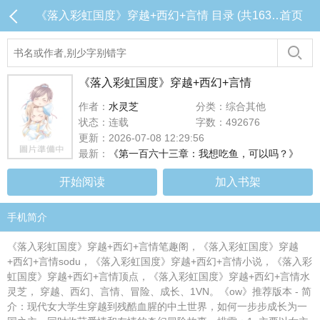
《落入彩虹国度》穿越+西幻+言情 目录 (共163章)
首页
《落入彩虹国度》穿越+西幻+言情
作者：
水灵芝
分类：综合其他
状态：连载
字数：492676
更新：2026-07-08 12:29:56
最新：
《第一百六十三章：我想吃鱼，可以吗？》
开始阅读
加入书架
手机简介
《落入彩虹国度》穿越+西幻+言情笔趣阁，《落入彩虹国度》穿越
+西幻+言情sodu，《落入彩虹国度》穿越+西幻+言情小说，《落入彩
虹国度》穿越+西幻+言情顶点，《落入彩虹国度》穿越+西幻+言情水
灵芝， 穿越、西幻、言情、冒险、成长、1VN。《ow》推荐版本 - 简
介：现代女大学生穿越到残酷血腥的中土世界，如何一步步成长为一