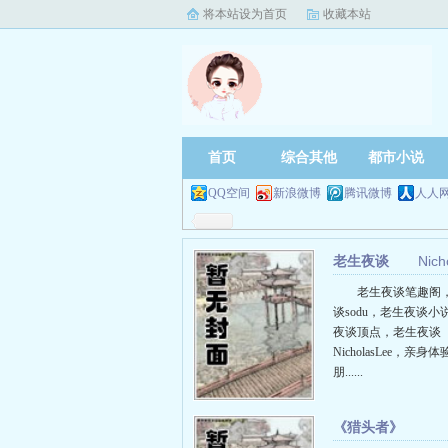
将本站设为首页
收藏本站
首页
综合其他
都市小说
QQ空间
新浪微博
腾讯微博
人人
老生夜谈
Nich
老生夜谈笔趣阁
谈sodu，老生夜谈小
夜谈顶点，老生夜谈
NicholasLee，亲身
朋......
《猎头者》