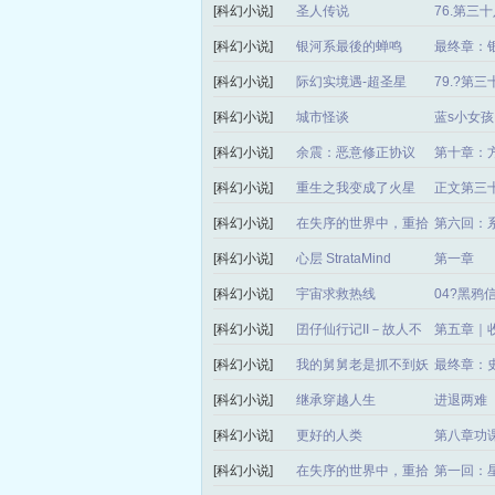
[科幻小说]
圣人传说
76.第
拓荒第三
[科幻小说]
银河系最後的蝉鸣
最终章：
最终对接
[科幻小说]
际幻实境遇-超圣星
79.?第
霸王卸甲
[科幻小说]
城市怪谈
蓝s小女孩
[科幻小说]
余震：恶意修正协议
第十章：
[科幻小说]
重生之我变成了火星
正文第三
[科幻小说]
在失序的世界中，重拾
第六回：
爱与自我 -- 第一部曲：
[科幻小说]
心层 StrataMind
第一章
《被遗忘的系统》
[科幻小说]
宇宙求救热线
04?黑鸦信
[科幻小说]
囝仔仙行记II－故人不
第五章｜
返
[科幻小说]
我的舅舅老是抓不到妖
最终章：
—第一季
[科幻小说]
继承穿越人生
进退两难
[科幻小说]
更好的人类
第八章功
[科幻小说]
在失序的世界中，重拾
第一回：