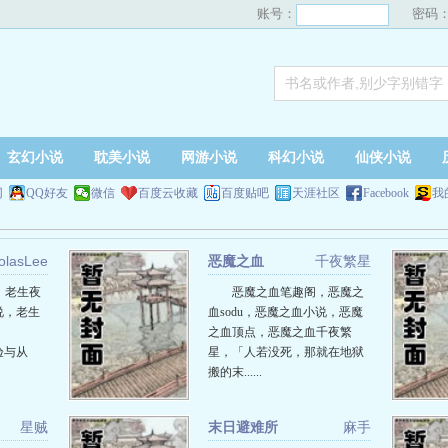
账号：
密码
玄幻小说
耽美小说
网游小说
科幻小说
仙侠小说
网
QQ好友
微信
百度云收藏
百度贴吧
天涯社区
Facebook
我
olasLee
恶魔之血
千夜繁星
，老生夜
恶魔之血笔趣阁，恶魔之
说，老生
血sodu，恶魔之血小说，恶魔
之血顶点，恶魔之血千夜繁
体验与从
星，「人若没死，那就在地狱
搬的末......
星贼
末日避难所
麻手