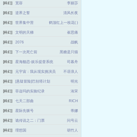
[科幻]
宽容
李丽莎
[科幻]
逆界之誓
清风长夜
[科幻]
世界集中营
鹤顶红上一枝花( )
[科幻]
文明的天梯
崔思痛
[科幻]
2076
战帆
[科幻]
下一次死亡前
黑糖是只猫
[科幻]
星海舰恋-娱乐提督系统
司暮舟
[科幻]
元宇宙：我从现实挑演员
不语浪人
[科幻]
[悬疑冒险]巴别塔计划
明光
[科幻]
菲迩玛的实验纪录
洧宋
[科幻]
七天二部曲
RICH
[科幻]
星际先驱号
蒂娜
[科幻]
诡传说之二：门票
问号云
[科幻]
理想国
胡竹人