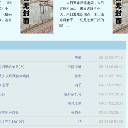
阁，《猎
末日避难所笔趣阁，末日
者》小
避难所sodu，末日避难所小
，《猎头
说，末日避难所顶点，末日避
乡」这座
难所麻手，一切是怎麽开始的
呢........
旎姬
06-15 23:47:13
洞里的弟弟(上)
月雨海魅
05-14 06:00:42
她丈夫发现我偷偷瞄她
骑士
04-19 05:19:57
 冠军
四千
04-17 03:29:27
人心
晓可胡乱写
04-17 03:18:19
黑色流星
04-17 03:18:05
章交响乐前奏
夜猫令
03-06 08:39:44
两块五毛钱的凶手
JF
03-06 06:54:35