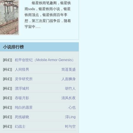
银星铁雨笔趣阁，银星铁
雨sodu，银星铁雨小说，银星
铁雨顶点，银星铁雨百年李
想，第三次星门战争后，随着
宇宙中......
小说排行榜
[科幻]
机甲创世纪（Mobile Armor Genesis）
朵云
[科幻]
人间怪男
简遥莨盛
[科幻]
灵学研究所
人面狮身
[科幻]
漂浮城邦
胡竹人
[科幻]
吞噬月影
清风长夜
[科幻]
纯白的愿景
心也
[科幻]
死线破晓
澪Ling
[科幻]
幻战士
时与空