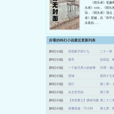
《猎头者》笔趣
头者》sodu，《猎头
说，《猎头者》顶点
者》星贼，在「和平
永夜的......
好看的科幻小说最近更新列表
[科幻小说]
邪恶数字四十九
二十一章
[科幻小说]
搔耳
柒拾柒、树
[科幻小说]
一个超凡男人的故事
50章：
[科幻小说]
雷城
第四十九章
[科幻小说]
逆行
第二章－
[科幻小说]
从太空开始
第三章
[科幻小说]
【末世废土】锈蚀与微
第二十二
光
[科幻小说]
质量投递：72小时
第七章：