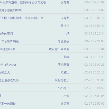
三十八回东狩巡疆：芒的海洋协议与文明
汉育龙
03-06 02:44:09
章：【海天一s：老丘地宫与超圣星的
银河系最後的蝉鸣
JF
03-06 00:14:07
】
三十五回：神技初成，天地变s第一章：
汉育龙
03-05 10:07:16
，力拔山河气盖世
柴汪汪
03-05 08:57:40
方舟的审判
JF
03-04 17:10:34
十二章出奇制胜
仰望黑夜
03-02 22:21:05
系统的黑名单
建议你不要来看
03-02 00:12:04
亚穆
03-01 00:14:21
使（Raveer）
蓝色蔷薇
02-28 23:09:25
收帐之人
C.夜.L
02-28 20:20:12
史上最强收妖师
阿骨打包子
02-28 15:30:06
小小尾巴
02-28 15:24:59
课
小铁
02-28 15:09:04
星期一的囚徒
好无言
02-27 22:59:00