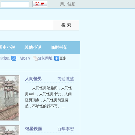
：
用户注册
历史小说
其他小说
临时书架
的搜狐
一键分享
复制网址
更多
人间怪男
简遥莨盛
人间怪男笔趣阁，人间怪
男sodu，人间怪男小说，人间
怪男顶点，人间怪男简遥莨
盛，不够怪的我不写。 ......
银星铁雨
百年李想