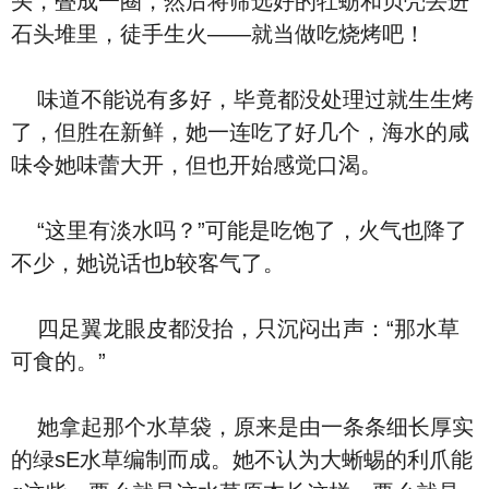
头，叠成一圈，然后将筛选好的牡蛎和贝壳丢进
石头堆里，徒手生火——就当做吃烧烤吧！
味道不能说有多好，毕竟都没处理过就生生烤
了，但胜在新鲜，她一连吃了好几个，海水的咸
味令她味蕾大开，但也开始感觉口渴。
“这里有淡水吗？”可能是吃饱了，火气也降了
不少，她说话也b较客气了。
四足翼龙眼皮都没抬，只沉闷出声：“那水草
可食的。”
她拿起那个水草袋，原来是由一条条细长厚实
的绿sE水草编制而成。她不认为大蜥蜴的利爪能