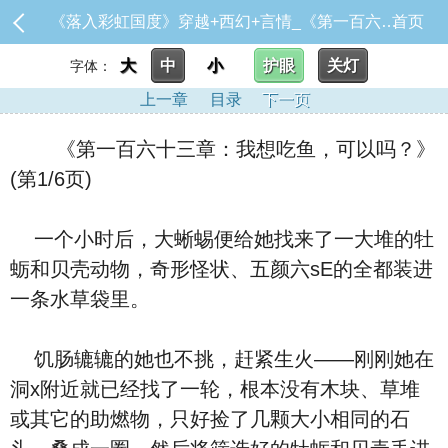
《落入彩虹国度》穿越+西幻+言情_《第一百六十三章：我想吃鱼，可以吗？》
首页
大
中
小
护眼
关灯
字体：
上一章
目录
下一页
《第一百六十三章：我想吃鱼，可以吗？》
(第1/6页)
一个小时后，大蜥蜴便给她找来了一大堆的牡
蛎和贝壳动物，奇形怪状、五颜六sE的全都装进
一条水草袋里。
饥肠辘辘的她也不挑，赶紧生火——刚刚她在
洞x附近就已经找了一轮，根本没有木块、草堆
或其它的助燃物，只好捡了几颗大小相同的石