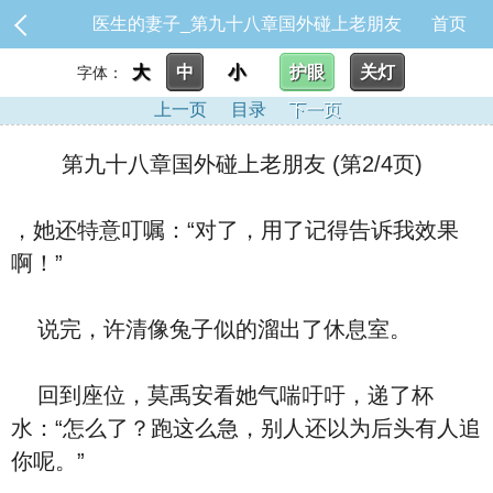
医生的妻子_第九十八章国外碰上老朋友
首页
大
中
小
护眼
关灯
字体：
上一页
目录
下一页
第九十八章国外碰上老朋友 (第2/4页)
，她还特意叮嘱：“对了，用了记得告诉我效果
啊！”
说完，许清像兔子似的溜出了休息室。
回到座位，莫禹安看她气喘吁吁，递了杯
水：“怎么了？跑这么急，别人还以为后头有人追
你呢。”