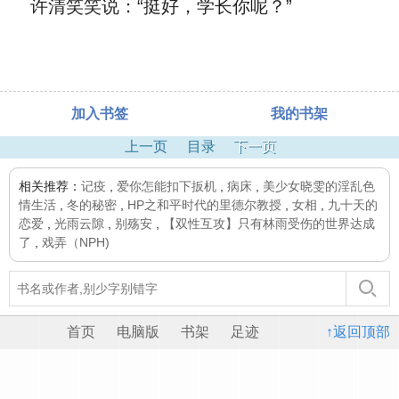
许清笑笑说：“挺好，学长你呢？”
加入书签
我的书架
上一页
目录
下一页
相关推荐：
记疫
,
爱你怎能扣下扳机
,
病床
,
美少女晓雯的淫乱色
情生活
,
冬的秘密
,
HP之和平时代的里德尔教授
,
女相
,
九十天的
恋爱
,
光雨云隙
,
别殇安
,
【双性互攻】只有林雨受伤的世界达成
了
,
戏弄（NPH)
首页
电脑版
书架
足迹
↑返回顶部