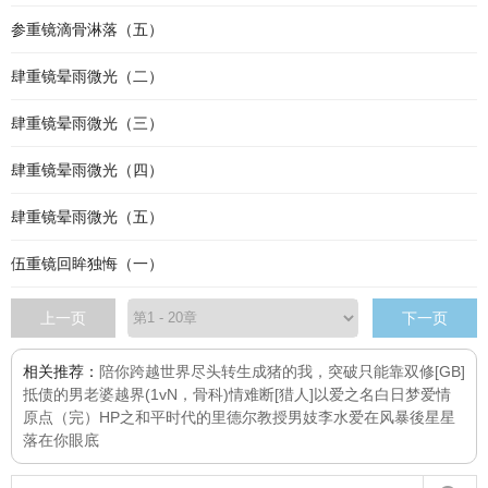
参重镜滴骨淋落（五）
肆重镜晕雨微光（二）
肆重镜晕雨微光（三）
肆重镜晕雨微光（四）
肆重镜晕雨微光（五）
伍重镜回眸独悔（一）
上一页
下一页
相关推荐：
陪你跨越世界尽头
转生成猪的我，突破只能靠双修
[GB]
抵债的男老婆
越界(1vN，骨科)
情难断
[猎人]以爱之名
白日梦
爱情
原点（完）
HP之和平时代的里德尔教授
男妓李水
爱在风暴後
星星
落在你眼底