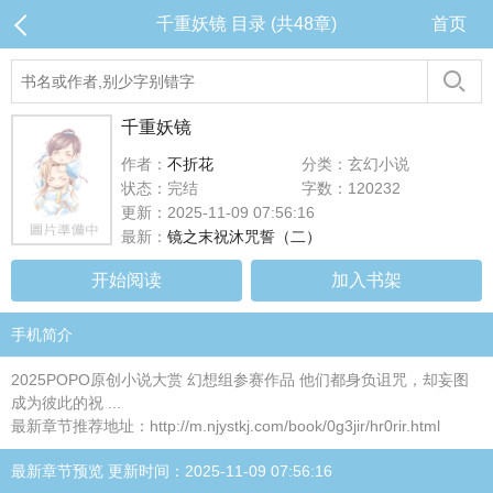
千重妖镜 目录 (共48章)
首页
千重妖镜
作者：
不折花
分类：玄幻小说
状态：完结
字数：120232
更新：2025-11-09 07:56:16
最新：
镜之末祝沐咒誓（二）
开始阅读
加入书架
手机简介
2025POPO原创小说大赏 幻想组参赛作品 他们都身负诅咒，却妄图
成为彼此的祝 ...
最新章节推荐地址：http://m.njystkj.com/book/0g3jir/hr0rir.html
最新章节预览 更新时间：2025-11-09 07:56:16