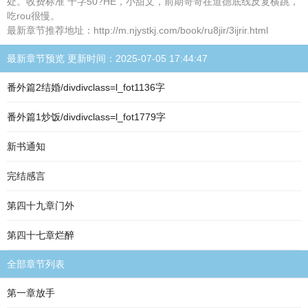
处。收费标准 千字50?HE，小甜文，前期哥哥在道德底线反复横跳，
吃rou很慢。
最新章节推荐地址：http://m.njystkj.com/book/ru8jir/3ijrir.html
最新章节预览 更新时间：2025-07-05 17:44:47
番外篇2结婚/divdivclass=l_fot1136字
番外篇1炒饭/divdivclass=l_fot1779字
新书通知
完结感言
第四十九章门外
第四十七章烂醉
全部章节列表
第一章放手