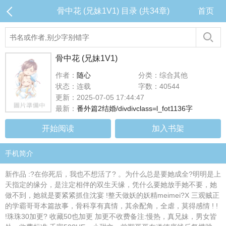
骨中花 (兄妹1V1) 目录 (共34章)
首页
骨中花 (兄妹1V1)
作者：
随心
分类：综合其他
状态：连载
字数：40544
更新：2025-07-05 17:44:47
最新：
番外篇2结婚/divdivclass=l_fot1136字
开始阅读
加入书架
手机简介
新作品 :?在你死后，我也不想活了? 。为什么总是要她成全?明明是上
天指定的缘分，是注定相伴的双生天缘，凭什么要她放手她不要，她
做不到，她就是要紧紧抓住沈宴 !整天做妖的妖精meimei?X 三观贼正
的学霸哥哥本篇故事，骨科享有真情，其余配角，全虐，莫得感情 ! !
!珠珠30加更? 收藏50也加更 加更不收费备注:慢热，真兄妹，男女皆