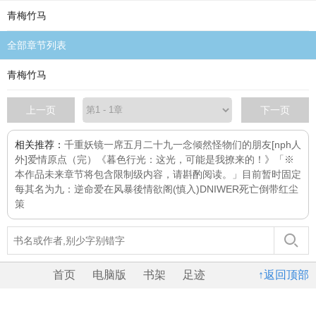
青梅竹马
全部章节列表
青梅竹马
上一页
下一页
相关推荐：
千重妖镜
一席
五月二十九
一念倾然
怪物们的朋友[nph人
外]
爱情原点（完）
《暮色行光：这光，可能是我撩来的！》「※
本作品未来章节将包含限制级内容，请斟酌阅读。」目前暂时固定
每
其名为九：逆命
爱在风暴後
情欲阁(慎入)
DNIWER死亡倒带
红尘
策
首页
电脑版
书架
足迹
↑返回顶部