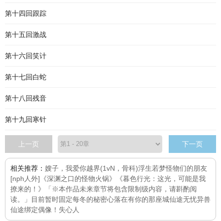
第十四回跟踪
第十五回激战
第十六回笑计
第十七回白蛇
第十八回残音
第十九回寒针
上一页
下一页
相关推荐：
嫂子，我爱你
越界(1vN，骨科)
浮生若梦
怪物们的朋友
[nph人外]
《深渊之口的怪物火锅》
《暮色行光：这光，可能是我
撩来的！》「※本作品未来章节将包含限制级内容，请斟酌阅
读。」目前暂时固定每
冬的秘密
心落在有你的那座城
仙途无忧
异兽
仙途
绑定偶像！
失心人