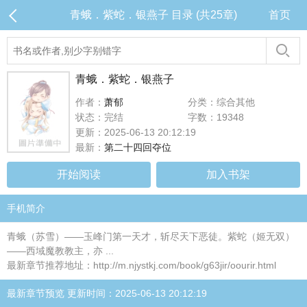
青蛾．紫蛇．银燕子 目录 (共25章)
首页
青蛾．紫蛇．银燕子
作者：
萧郁
分类：综合其他
状态：完结
字数：19348
更新：2025-06-13 20:12:19
最新：
第二十四回夺位
开始阅读
加入书架
手机简介
青蛾（苏雪）——玉峰门第一天才，斩尽天下恶徒。紫蛇（姬无双）
——西域魔教教主，亦 ...
最新章节推荐地址：http://m.njystkj.com/book/g63jir/oourir.html
最新章节预览 更新时间：2025-06-13 20:12:19