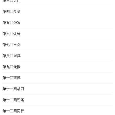
第三回灭门
第四回食禄
第五回强敌
第六回铁枪
第七回玉剑
第八回屠戮
第九回无恨
第十回西风
第十一回劫囚
第十二回逆案
第十三回同行