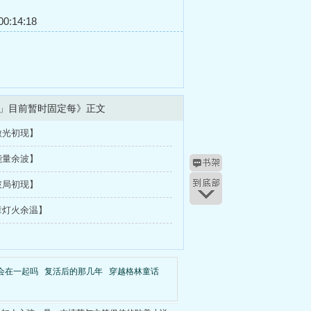
0:14:18
」目前暂时固定每》正文
微光初现】
能量余波】
破局初现】
章灯火余温】
会在一起吗
复活后的那几年
穿越格林童话