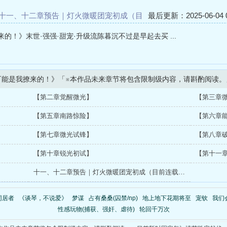
十一、十二章预告｜灯火微暖团宠初成（目
最后更新：2025-06-04 0
十章，#十一、十二章将於下周二早上8点更
！》末世·强强·甜宠·升级流陈暮沉不过是早起去买 ...
可能是我撩来的！》「※本作品未来章节将包含限制级内容，请斟酌阅读。
【第二章觉醒微光】
【第三章
【第五章南路惊险】
【第六章
【第七章微光试锋】
【第八章
【第十章锐光初试】
【第十一
十一、十二章预告｜灯火微暖团宠初成（目前连载至第十章，#十一、十二章将於下周二早上8点更新！）
同居者
《谈琴，不说爱》
梦谋
占有桑桑(囚禁/np)
地上地下花期将至
宠钦
我们
性感玩物(捕获、强奸、虐待)
轮回千万次