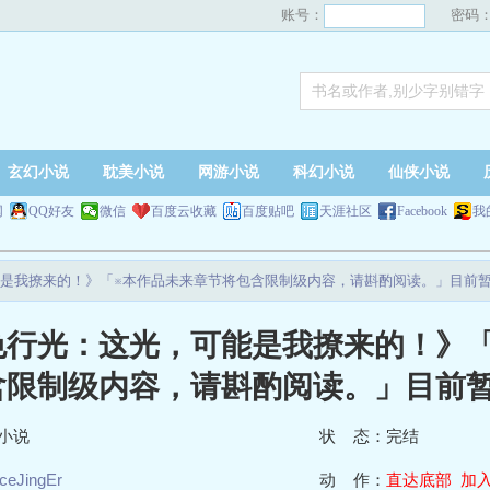
账号：
密码
玄幻小说
耽美小说
网游小说
科幻小说
仙侠小说
网
QQ好友
微信
百度云收藏
百度贴吧
天涯社区
Facebook
我
是我撩来的！》「※本作品未来章节将包含限制级内容，请斟酌阅读。」目前
色行光：这光，可能是我撩来的！》
含限制级内容，请斟酌阅读。」目前
小说
状 态：完结
iceJingEr
动 作：
直达底部
加