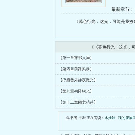
最新章节：
前连载至第
《暮色行光：这光，可能是我撩来的
新！）
《《暮色行光：这光，
【第一章穿书入局】
【第四章前路风暴】
【疗癒番外静夜微光】
【第九章初阵锐光】
【第十二章团宠萌芽】
集书阁_书迷正在阅读：
水娃娃
我的废物