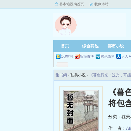
将本站设为首页
收藏本站
首页
综合其他
都市小说
QQ空间
新浪微博
腾讯微博
人人
集书阁
- 耽美小说 -
《暮色行光：这光，可能
《暮
将包
分类：耽美
作 者：
Al