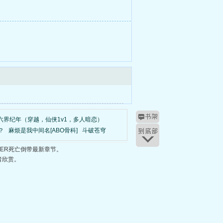
六界纪年（穿越，仙侠1v1，多人暗恋）
？
麻烦是我中间名[ABO骨科]
斗破苍穹
WER死亡倒带最新章节。
者欣赏。