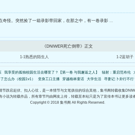
奇怪。突然捡了一箱录影带回家，在那之中，有一卷录影 ...
《DNIWER死亡倒带》正文
1-1熟悉的陌生人
1-2蓝胡子
医
我享受的孤独校园生活去哪里了？【第一卷 与我邂逅之人】
辐射：重启范布伦
了怎么办（校园1v1）
变身工口主播
穿越格林童话
大学生活
寻妻记:卜卦行不行
》情节跌宕起伏、扣人心弦，是一本情节与文笔俱佳的综合其他，集书阁转载收集DNI
有小说为转载作品，所有章节均由网友上传，转载至本站只是为了宣传本书让更多读
Copyright © 2018 集书阁 All Rights Reserved.