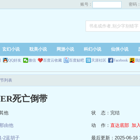
账号：
密码
玄幻小说
耽美小说
网游小说
科幻小说
仙侠小说
网
QQ好友
微信
百度云收藏
百度贴吧
天涯社区
Facebook
我
章节列表
WER死亡倒带
其他
状 态：完结
那由他
动 作：
直达底部
加
1-2蓝胡子
最后更新：2025-06-16 1