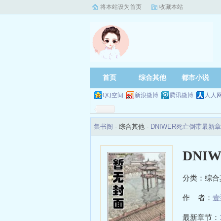
将本站设为首页
收藏本站
首页
综合其他
都市小说
QQ空间
新浪微博
腾讯微博
人人
集书阁
- 综合其他 -
DNIWER死亡倒带最新
DNI
分类：综合
作 者：
壹
最新章节：