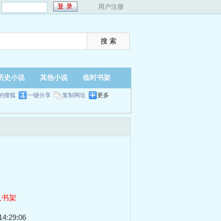
：
用户注册
历史小说
其他小说
临时书架
的搜狐
一键分享
复制网址
更多
入书架
4:29:06