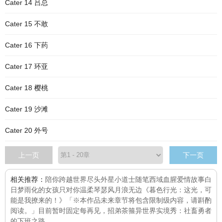
Cater 14 吕总
Cater 15 不敢
Cater 16 下药
Cater 17 环亚
Cater 18 樱桃
Cater 19 沙滩
Cater 20 外号
上一页
下一页
相关推荐：
陪你跨越世界尽头
外星小道士
随笔
西域血腥爱情故事
白
日梦
雨化的女孩
只对你温柔
琴瑟风月浪无边
《暮色行光：这光，可
能是我撩来的！》「※本作品未来章节将包含限制级内容，请斟酌
阅读。」目前暂时固定每
再见，招弟
茶箍
异世界实境秀：社畜勇者
的下班之路