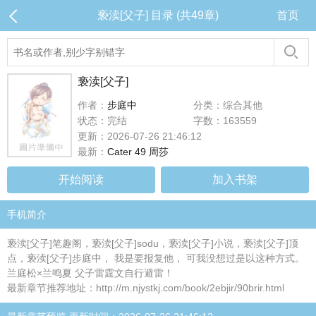
亵渎[父子] 目录 (共49章)
首页
亵渎[父子]
作者：
步庭中
分类：综合其他
状态：完结
字数：163559
更新：2026-07-26 21:46:12
最新：
Cater 49 周莎
开始阅读
加入书架
手机简介
亵渎[父子]笔趣阁，亵渎[父子]sodu，亵渎[父子]小说，亵渎[父子]顶
点，亵渎[父子]步庭中， 我是要报复他， 可我没想过是以这种方式。
兰庭松×兰鸣夏 父子雷霆文自行避雷！
最新章节推荐地址：http://m.njystkj.com/book/2ebjir/90brir.html