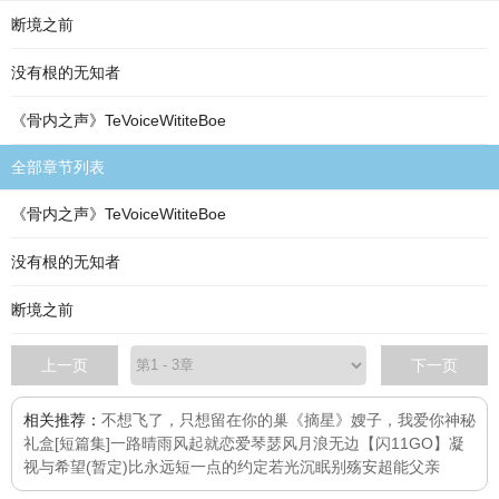
断境之前
没有根的无知者
《骨内之声》TeVoiceWititeBoe
全部章节列表
《骨内之声》TeVoiceWititeBoe
没有根的无知者
断境之前
上一页
下一页
相关推荐：
不想飞了，只想留在你的巢
《摘星》
嫂子，我爱你
神秘
礼盒[短篇集]
一路晴雨
风起就恋爱
琴瑟风月浪无边
【闪11GO】凝
视与希望(暂定)
比永远短一点的约定
若光沉眠
别殇安
超能父亲