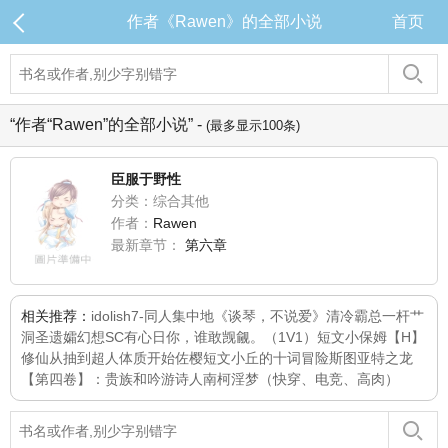
作者《Rawen》的全部小说
首页
“作者“Rawen”的全部小说” -
(最多显示100条)
臣服于野性
分类：综合其他
作者：
Rawen
最新章节：
第六章
相关推荐：
idolish7-同人集中地
《谈琴，不说爱》
清冷霸总一杆艹
洞
圣遗孀幻想SC
有心日你，谁敢觊觎。（1V1）
短文
小保姆【H】
修仙从抽到超人体质开始
佐樱短文
小丘的十词冒险
斯图亚特之龙
【第四卷】：贵族和吟游诗人
南柯淫梦（快穿、电竞、高肉）