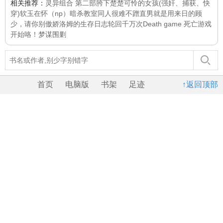
相关推荐：
灵异组合 第二部
胯下楚楚可怜的女孩(强奸、捕获、快
穿)
软玉在怀（np）
暗杀教室同人
很难不蹭
直男就是用来日的
顾
少，请你别傲娇
洛姆的生存日志
轮回千万次
Death game 死亡游戏
开始咯！
梦谋
围剿
首页
电脑版
书架
足迹
↑返回顶部