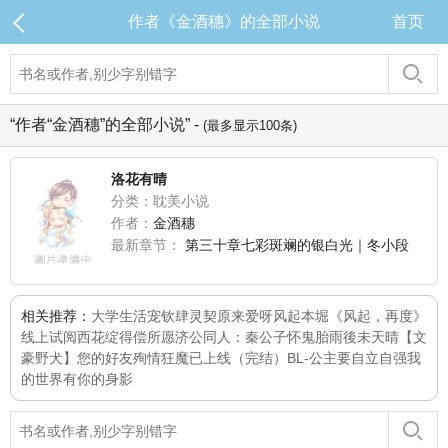
作者《金酒穗》的全部小说
首页
“作者“金酒穗”的全部小说” -
(最多显示100条)
洛花有晴
分类：耽美小说
作者：
金酒穗
最新章节：
第三十章七彩斑斓的银白光｜冬小段
相关推荐：
大学生活
宠钦
肆灵契
原来爱呀
风起本堀《风起，再度》
线上试阅
西花绽
得偿所愿
济公同人：秦公子怀鬼胎
雨後未天晴
【文
豪野犬】您的好友殉情狂魔已上线（完结）
BL-公主要自立自强
我
的世界有你的身影