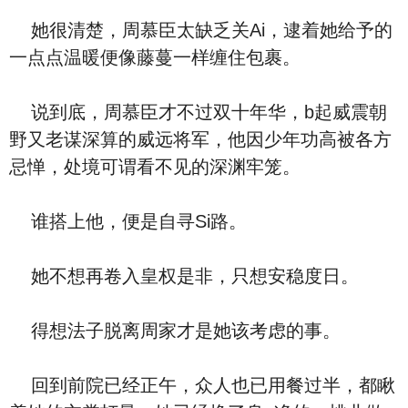
她很清楚，周慕臣太缺乏关Ai，逮着她给予的
一点点温暖便像藤蔓一样缠住包裹。
说到底，周慕臣才不过双十年华，b起威震朝
野又老谋深算的威远将军，他因少年功高被各方
忌惮，处境可谓看不见的深渊牢笼。
谁搭上他，便是自寻Si路。
她不想再卷入皇权是非，只想安稳度日。
得想法子脱离周家才是她该考虑的事。
回到前院已经正午，众人也已用餐过半，都瞅