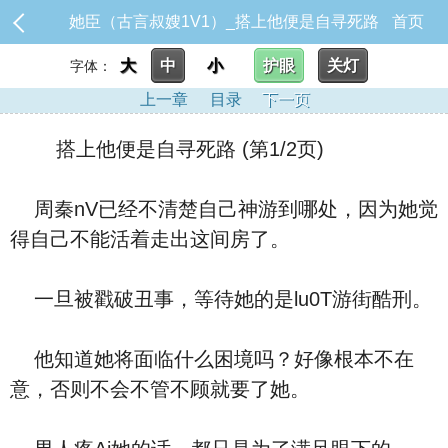
她臣（古言叔嫂1V1）_搭上他便是自寻死路
首页
大
中
小
护眼
关灯
字体：
上一章
目录
下一页
搭上他便是自寻死路 (第1/2页)
周秦nV已经不清楚自己神游到哪处，因为她觉
得自己不能活着走出这间房了。
一旦被戳破丑事，等待她的是lu0T游街酷刑。
他知道她将面临什么困境吗？好像根本不在
意，否则不会不管不顾就要了她。