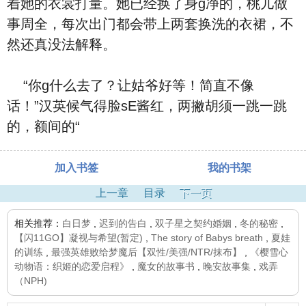
着她的衣裳打量。她已经换了身g净的，桃儿做
事周全，每次出门都会带上两套换洗的衣裙，不
然还真没法解释。
“你g什么去了？让姑爷好等！简直不像
话！”汉英候气得脸sE酱红，两撇胡须一跳一跳
的，额间的“
加入书签
我的书架
上一章
目录
下一页
相关推荐：
白日梦
,
迟到的告白
,
双子星之契约婚姻
,
冬的秘密
,
【闪11GO】凝视与希望(暂定)
,
The story of Babys breath
,
夏娃
的训练
,
最强英雄败给梦魔后【双性/美强/NTR/抹布】
,
《樱雪心
动物语：织姬的恋爱启程》
,
魔女的故事书
,
晚安故事集
,
戏弄
（NPH)