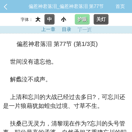
偏惹神君落泪_偏惹神君落泪 第77节
首页
大
中
小
护眼
关灯
字体：
上一章
目录
下一页
偏惹神君落泪 第77节 (第1/3页)
世间没有遗忘他。
解蠡泣不成声。
上清和忘川的大战已经过去多日?，可忘川还
是一片狼藉犹如蝗虫过境、寸草不生。
扶桑已无灵力，清黎现在作为?忘川的头号管