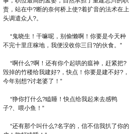
事，职位最高的孟婆，自然承担了重建忘川的职
责，站在中?断的奈何桥上使?着扩音的法术在上
头调遣众人?。
“鬼晓生！干嘛呢，别偷懒啊！你要是今天种
不完十里庄稼地，我便没收你三日?的伙食。”
“啊什么?啊！还有你个起哄的瘟神，赶紧把?
毁掉的竹楼给我建好?，快点！你要是建不好?，
今年别想?讨老婆了！”
“狰你打什么?瞌睡！快点给我起来去感鸭
子?、喂小鱼！”
“还有那个叫什么?名字的，信不信我扒了你的