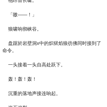
牠昂首长啸。
「嗷——！」
狼啸响彻峡谷。
盘踞於岩壁洞x中的炽狱焰狼彷佛同时接到了
命令。
一头接着一头自高处跃下。
轰！轰！轰！
沉重的落地声接连响起。