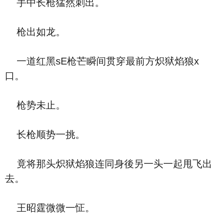
手中长枪猛然刺出。
枪出如龙。
一道红黑sE枪芒瞬间贯穿最前方炽狱焰狼x
口。
枪势未止。
长枪顺势一挑。
竟将那头炽狱焰狼连同身後另一头一起甩飞出
去。
王昭霆微微一怔。