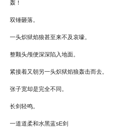
轰！
双锤砸落。
一头炽狱焰狼甚至来不及哀嚎。
整颗头颅便深深陷入地面。
紧接着又朝另一头炽狱焰狼轰击而去。
张子宽却是完全不同。
长剑轻鸣。
一道道柔和水黑蓝sE剑