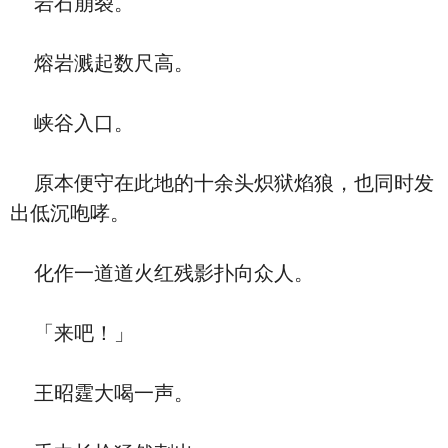
岩石崩裂。
熔岩溅起数尺高。
峡谷入口。
原本便守在此地的十余头炽狱焰狼，也同时发
出低沉咆哮。
化作一道道火红残影扑向众人。
「来吧！」
王昭霆大喝一声。