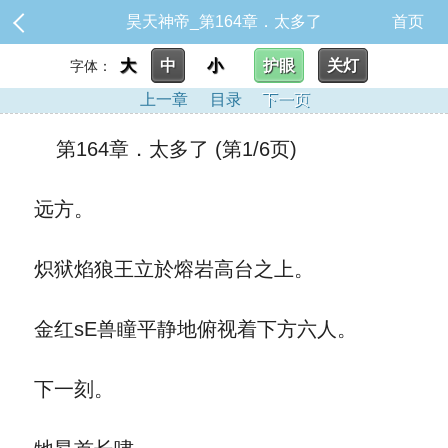
昊天神帝_第164章．太多了
首页
大
中
小
护眼
关灯
字体：
上一章
目录
下一页
第164章．太多了 (第1/6页)
远方。
炽狱焰狼王立於熔岩高台之上。
金红sE兽瞳平静地俯视着下方六人。
下一刻。