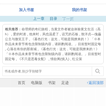
加入书签
我的书架
上一章
目录
下一页
相关推荐：
命理师的奇幻旅程
,
当黄文作者被迫体验黄文生活（高
h）
,
爱的时差
,
他来时，风也温柔了
,
诅咒的石板
,
致洋贞—傀儡
公主与微笑王子
,
《暮色行光：这光，可能是我撩来的！》「※本
作品未来章节将包含限制级内容，请斟酌阅读。」目前暂时固定每
,
心落在有你的那座城
,
《暮色行光：这光，可能是我撩来的！》
「※本作品未来章节将包含限制级内容，请斟酌阅读。」目前暂时
固定每
,
《不只是恶毒女配》
,
情欲阁(慎入)
,
红尘策
首页
电脑版
书架
足迹
↑返回顶部