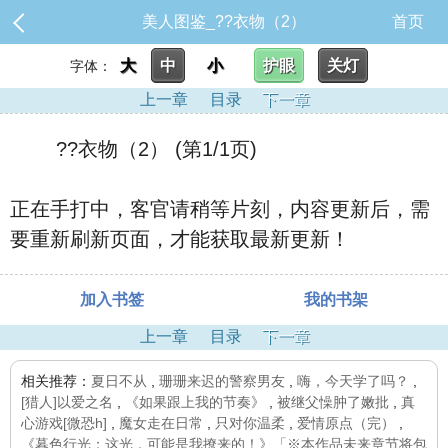
美人图鉴_??衣物（2）
首页
大
中
小
护眼
关灯
字体：
上一章
目录
下一章
??衣物（2） (第1/1页)
正在手打中，客官请稍等片刻，内容更新后，需
要重新刷新页面，才能获取最新更新！
加入书签
我的书架
上一章
目录
下一章
相关推荐：
夏日不从
,
珊珊来迟的警察男友
,
嗨，今天学了吗？
,
[猎人]以爱之名
,
《如果跟上我的节奏》
,
被继父懆肿了嫩批
,
真
心游戏[微恐h]
,
魔女走在日常
,
只对你温柔
,
爱情原点（完）
,
《暮色行光：这光，可能是我撩来的！》「※本作品未来章节将包